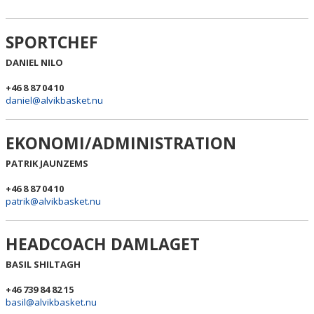
SPORTCHEF
DANIEL NILO
+46 8 87 04 10
daniel@alvikbasket.nu
EKONOMI/ADMINISTRATION
PATRIK JAUNZEMS
+46 8 87 04 10
patrik@alvikbasket.nu
HEADCOACH DAMLAGET
BASIL SHILTAGH
+46 739 84 82 15
basil@alvikbasket.nu