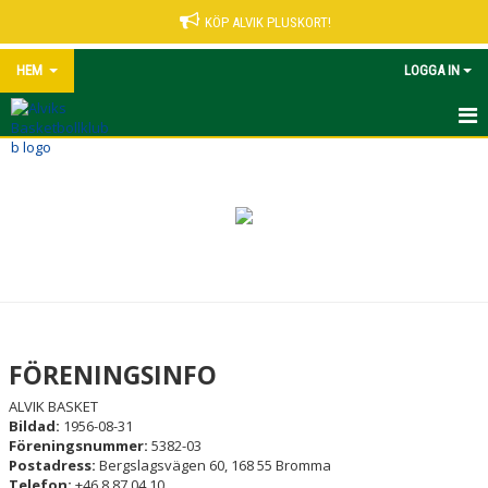
KÖP ALVIK PLUSKORT!
HEM
LOGGA IN
START
NYHETER
VÅRA LEDARE
MATCHER UNGDOM
KALENDER
FÖRENINGSINFO
ALVIK PLUSKORT
ALVIK BASKET
Bildad:
1956-08-31
KONTAKT
Föreningsnummer:
5382-03
Postadress:
Bergslagsvägen 60, 168 55 Bromma
Telefon:
+46 8 87 04 10