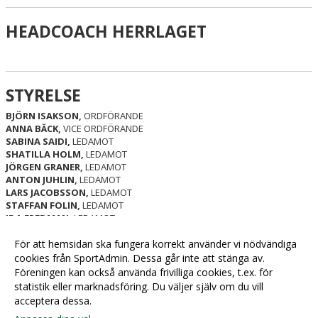
HEADCOACH HERRLAGET
STYRELSE
BJÖRN ISAKSON,
ORDFÖRANDE
ANNA BÄCK,
VICE ORDFÖRANDE
SABINA SAIDI,
LEDAMOT
SHATILLA HOLM,
LEDAMOT
JÖRGEN GRANER,
LEDAMOT
ANTON JUHLIN,
LEDAMOT
LARS JACOBSSON,
LEDAMOT
STAFFAN FOLIN,
LEDAMOT
IDA FREDMAN,
LEDAMOT
MIKAEL LAAG,
LEDAMOT
För att hemsidan ska fungera korrekt använder vi nödvändiga
KONTAKT STYRELSEN ALVIK BASKET:
cookies från SportAdmin. Dessa går inte att stänga av.
styrelsen@alvikbasket.nu
Föreningen kan också använda frivilliga cookies, t.ex. för
statistik eller marknadsföring. Du väljer själv om du vill
acceptera dessa.