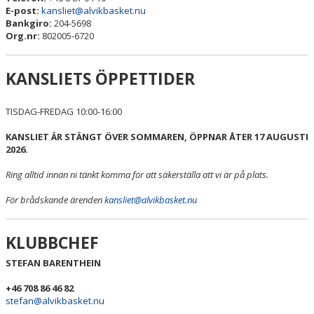
E-post:
kansliet@alvikbasket.nu
Bankgiro:
204-5698
Org.nr:
802005-6720
KANSLIETS ÖPPETTIDER
TISDAG-FREDAG 10:00-16:00
KANSLIET ÄR STÄNGT ÖVER SOMMAREN, ÖPPNAR ÅTER 17 AUGUSTI
2026.
Ring alltid innan ni tänkt komma för att säkerställa att vi är på plats.
För brådskande ärenden
kansliet@alvikbasket.nu
KLUBBCHEF
STEFAN BARENTHEIN
+46 708 86 46 82
stefan@alvikbasket.nu