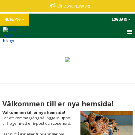
KÖP ALVIK PLUSKORT!
HU16/P09
LOGGA IN
HEM
NYHETER
KALENDER
MATCHER
TRUPPEN
Välkommen till er nya hemsida!
BILDGALLERI
Välkommen till er nya hemsida!
För att komma igång så logga in uppe
DOKUMENT
till höger med er E-post och Lösenord.
Har ni frågor eller funderingar om
KONTAKT