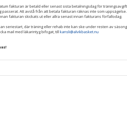
m fakturan är betald eller senast sista betalningsdag för träningsavgift
ng passerat. Att avstå från att betala fakturan räknas inte som uppsägelse.
nnan fakturan skickats ut eller allra senast innan fakturans förfallodag.
nnan seriestart, där träning eller rehab inte kan ske under resten av säson
ka mail med läkarintyg bifogat, till
kansli@alvikbasket.nu
vas!