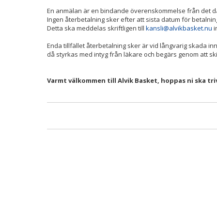
En anmälan är en bindande överenskommelse från det datu
Ingen återbetalning sker efter att sista datum för betalni
Detta ska meddelas skriftligen till
kansli@alvikbasket.nu
i
Enda tillfället återbetalning sker är vid långvarig skada i
då styrkas med intyg från läkare och begärs genom att skic
Varmt välkommen till Alvik Basket, hoppas ni ska tri