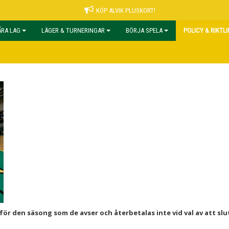
KÖP ALVIK PLUSKORT!
ÅRA LAG
LÄGER & TURNERINGAR
BÖRJA SPELA
POLICY & RIKTL
r den säsong som de avser och återbetalas inte vid val av att slu