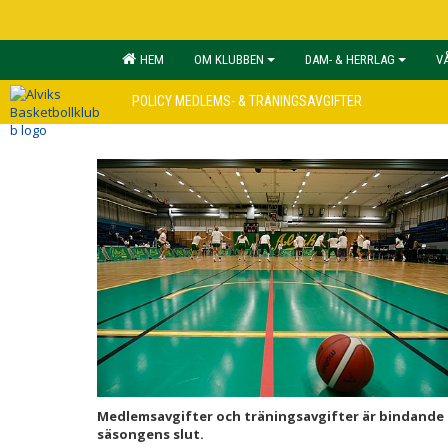
HEM
OM KLUBBEN
DAM- & HERRLAG
V
POLICY MEDLEMS- & TRÄNINGSAVGIFTER
Medlemsavgifter och träningsavgifter är bindande fö
säsongens slut.