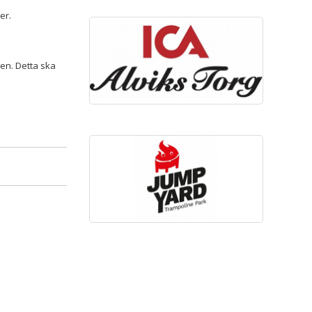
er.
gen. Detta ska