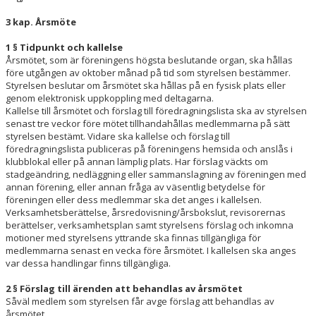
3 kap. Årsmöte
1 § Tidpunkt och kallelse
Årsmötet, som är föreningens högsta beslutande organ, ska hållas
före utgången av oktober månad på tid som styrelsen bestämmer.
Styrelsen beslutar om årsmötet ska hållas på en fysisk plats eller
genom elektronisk uppkoppling med deltagarna.
Kallelse till årsmötet och förslag till föredragningslista ska av styrelsen
senast tre veckor före mötet tillhandahållas medlemmarna på sätt
styrelsen bestämt. Vidare ska kallelse och förslag till
föredragningslista publiceras på föreningens hemsida och anslås i
klubblokal eller på annan lämplig plats. Har förslag väckts om
stadgeändring, nedläggning eller sammanslagning av föreningen med
annan förening, eller annan fråga av väsentlig betydelse för
föreningen eller dess medlemmar ska det anges i kallelsen.
Verksamhetsberättelse, årsredovisning/årsbokslut, revisorernas
berättelser, verksamhetsplan samt styrelsens förslag och inkomna
motioner med styrelsens yttrande ska finnas tillgängliga för
medlemmarna senast en vecka före årsmötet. I kallelsen ska anges
var dessa handlingar finns tillgängliga.
2 § Förslag till ärenden att behandlas av årsmötet
Såväl medlem som styrelsen får avge förslag att behandlas av
årsmötet.