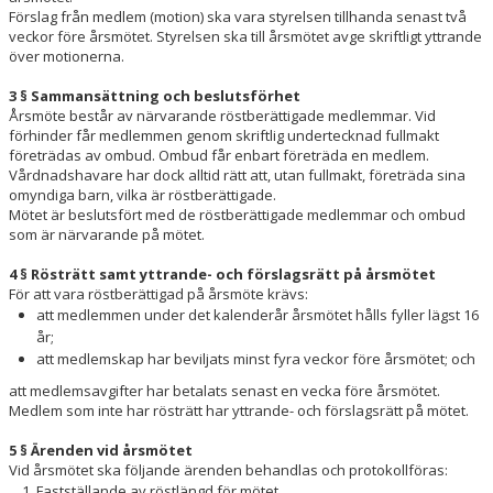
Förslag från medlem (motion) ska vara styrelsen tillhanda senast två
veckor före årsmötet. Styrelsen ska till årsmötet avge skriftligt yttrande
över motionerna.
3 § Sammansättning och beslutsförhet
Årsmöte består av närvarande röstberättigade medlemmar. Vid
förhinder får medlemmen genom skriftlig undertecknad fullmakt
företrädas av ombud. Ombud får enbart företräda en medlem.
Vårdnadshavare har dock alltid rätt att, utan fullmakt, företräda sina
omyndiga barn, vilka är röstberättigade.
Mötet är beslutsfört med de röstberättigade medlemmar och ombud
som är närvarande på mötet.
4 § Rösträtt samt yttrande- och förslagsrätt på årsmötet
För att vara röstberättigad på årsmöte krävs:
att medlemmen under det kalenderår årsmötet hålls fyller lägst 16
år;
att medlemskap har beviljats minst fyra veckor före årsmötet; och
att medlemsavgifter har betalats senast en vecka före årsmötet.
Medlem som inte har rösträtt har yttrande- och förslagsrätt på mötet.
5 § Ärenden vid årsmötet
Vid årsmötet ska följande ärenden behandlas och protokollföras:
Fastställande av röstlängd för mötet.