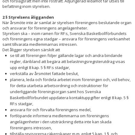
och förslagsrätt men inte rösträtt. Adjungerad ledamot får utses till
befattning inom styrelsen.
2 § Styrelsens åligganden
När årsmöte inte är samlat är styrelsen föreningens beslutande organ
och ansvarar för föreningens angelägenheter.
Styrelsen ska – inom ramen för RF:s, Svenska Basketbollförbundets
och föreningens egna stadgar – ansvara för föreningens verksamhet
samt tillvarata medlemmarnas intressen.
Det åligger styrelsen särskilt att
se till att föreningen följer gällande lagar och andra bindande
regler, däribland att begära att belastningsregisterutdrag visas
upp enligt 8 kap. 5 § RF:s stadgar,
verkställa av årsmötet fattade beslut,
planera, leda och fördela arbetet inom föreningen och, vid behov,
för detta utarbeta arbetsordning och instruktioner för
underliggande föreningsorgan samt hos Svenska
Basketbollförbundet uppdatera kontaktuppgifter enligt 8 kap. 5 §
RF:s stadgar,
ansvara för och förvalta föreningens medel,
fortlöpande informera medlemmarna om föreningens
angelägenheter i den utsträckning detta inte kan skada
föreningens intressen,
tillställa revisorerna räkenskaper m.m. enligt 5 kap. 1 §, och