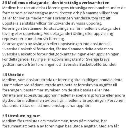
3 § Medlems deltagande i den idrottsliga verksamheten
Medlem har rätt att delta i föreningens idrottsliga verksamhet under de
former som är vedertagna inom idrotten och på samma villkor som
gäller för övriga medlemmar. Föreningen har dessutom rätt att
uppställa särskilda villkor för utövande av vissa uppdrag.
Föreningen bestämmer förutsättningarna för medlems deltagande i
tävling eller uppvisning. Vid deltagande i tävling eller uppvisning
representerar medlem sin förening.
Är arrangören av tävlingen eller uppvisningen inte ansluten till
Svenska Basketbollförbundet, får medlemmen delta endast om
Svenska Basketbollförbundet godkänt tävlingen eller uppvisningen.
För deltagande i tävling eller uppvisning utanför Sverige krävs
godkännande från föreningen och Svenska Basketbollförbundet.
4 § Utträde
Medlem, som önskar utträda ur förening, ska skriftligen anmäla detta.
Har medlem vid sådant utträde inte betalat föreskrivna avgifter till
föreningen, bestämmer styrelsen om de ska betalas eller inte.
Om inte annat beslutas upphör medlemskapet enligt första eller andra
stycket när medlemmen avförs från medlemsförteckningen. Personen
ska underrättas om att medlemskapet har upphört.
5 § Uteslutning m.m.
Medlem får uteslutas om medlemmen, trots påminnelse, har
försummat att betala av föreningen beslutade avgifter. Medlem får