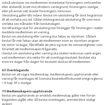
också uteslutas om medlemmen motarbetat föreningens verksamhet
eller ändamål, brutit mot idrottens värdegrund, föreningens stadgar,
eller på annat sätt skadat föreningens intressen.
Uteslutning gäller tills vidare. Beslut om uteslutning får dock begränsas
till att omfatta viss tid. Sådan tidsbegränsad uteslutning får som mest
omfatta sex månader från beslutsdagen.
Om tillräckliga skäl för uteslutning inte föreligger får föreningen i stället
meddela medlemmen en varning.
Beslut om uteslutning eller varning ska fattas av styrelsen. Sådant
beslut får inte fattas utan att medlemmen inom av styrelsen angiven
tid, minst 14 dagar, fått tillfälle att yttra sig över de omständigheter som
föranlett att medlemskapet ifrågasätts.
I beslut om uteslutning eller varning ska skälen redovisas samt anges
vad medlemmen ska iaktta för att överklaga beslutet. Beslutet ska
inom tre dagar från dagen för beslutet skickas till medlemmen.
6 § Överklagande
Beslut om att vägra medlemskap, medlemskapets upphörande eller
varning får överklagas till Svenska Basketbollförbundet enligt reglerna
i 15 kap. RF:s stadgar.
7 § Medlemskapets upphörande
Beslut om upphörande av enskilds medlemskap gäller inte förrän
klagotiden utgått, eller då beslut överklagats, ärendet blivit slutligt
avgjort.