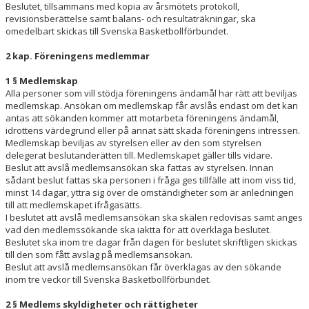
Beslutet, tillsammans med kopia av årsmötets protokoll,
revisionsberättelse samt balans- och resultaträkningar, ska
omedelbart skickas till Svenska Basketbollförbundet.
2 kap. Föreningens medlemmar
1 § Medlemskap
Alla personer som vill stödja föreningens ändamål har rätt att beviljas
medlemskap. Ansökan om medlemskap får avslås endast om det kan
antas att sökanden kommer att motarbeta föreningens ändamål,
idrottens värdegrund eller på annat sätt skada föreningens intressen.
Medlemskap beviljas av styrelsen eller av den som styrelsen
delegerat beslutanderätten till. Medlemskapet gäller tills vidare.
Beslut att avslå medlemsansökan ska fattas av styrelsen. Innan
sådant beslut fattas ska personen i fråga ges tillfälle att inom viss tid,
minst 14 dagar, yttra sig över de omständigheter som är anledningen
till att medlemskapet ifrågasätts.
I beslutet att avslå medlemsansökan ska skälen redovisas samt anges
vad den medlemssökande ska iaktta för att överklaga beslutet.
Beslutet ska inom tre dagar från dagen för beslutet skriftligen skickas
till den som fått avslag på medlemsansökan.
Beslut att avslå medlemsansökan får överklagas av den sökande
inom tre veckor till Svenska Basketbollförbundet.
2 § Medlems skyldigheter och rättigheter