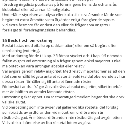
föredragningslista publiceras på föreningens hemsida och anslås i
klubblokal eller på annan lämplig plats.
Underlåter styrelsen att utlysa eller kalla till extra årsmöte får de som
begärt ett extra årsmöte vidta åtgärder enligt föregående stycke.
Vid extra årsmöte får endast den eller de frågor som angetts i
förslaget till föredragningslista behandlas.
8 § Beslut och omröstning
Beslut fattas med bifallsrop (acklamation) eller om så begärs efter
omröstning (votering).
Med undantag för de i 1 kap. 7 § första stycket och 1 kap. 9 § nämnda
fallen avgörs vid omröstning alla frågor genom enkel majoritet. Enkel
majoritet kan vara antingen absolut eller relativ.
Val avgörs genom relativ majoritet. Med relativ majoritet menas att den
(de) som erhållit högsta antalet röster är vald (valda) oberoende av hur
dessa röster förhåller sig till antalet lämnade röster.
För beslut i andra frågor än val krävs absolut majoritet, vilket innebär
mer än hälften av antalet lämnade röster.
Omröstning sker öppet. Om röstberättigad medlem begär det ska dock
val ske slutet.
Vid omröstning som inte avser val gäller vid lika röstetal det förslag
som biträds av ordföranden vid mötet, om ordföranden är
röstberättigad. Är mötesordföranden inte röstberättigad avgör lotten.
Vid val ska i händelse av lika röstetal lotten avgöra.