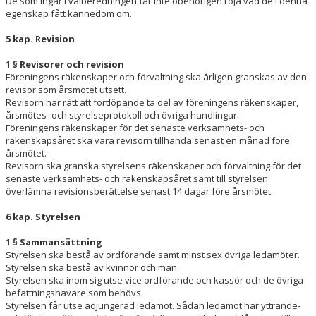
De som ingår i valberedningen får inte obehörigen röja vad de i denna
egenskap fått kännedom om.
5 kap. Revision
1 § Revisorer och revision
Föreningens räkenskaper och förvaltning ska årligen granskas av den
revisor som årsmötet utsett.
Revisorn har rätt att fortlöpande ta del av föreningens räkenskaper,
årsmötes- och styrelseprotokoll och övriga handlingar.
Föreningens räkenskaper för det senaste verksamhets- och
räkenskapsåret ska vara revisorn tillhanda senast en månad före
årsmötet.
Revisorn ska granska styrelsens räkenskaper och förvaltning för det
senaste verksamhets- och räkenskapsåret samt till styrelsen
överlämna revisionsberättelse senast 14 dagar före årsmötet.
6 kap. Styrelsen
1 § Sammansättning
Styrelsen ska bestå av ordförande samt minst sex övriga ledamöter.
Styrelsen ska bestå av kvinnor och män.
Styrelsen ska inom sig utse vice ordförande och kassör och de övriga
befattningshavare som behövs.
Styrelsen får utse adjungerad ledamot. Sådan ledamot har yttrande-