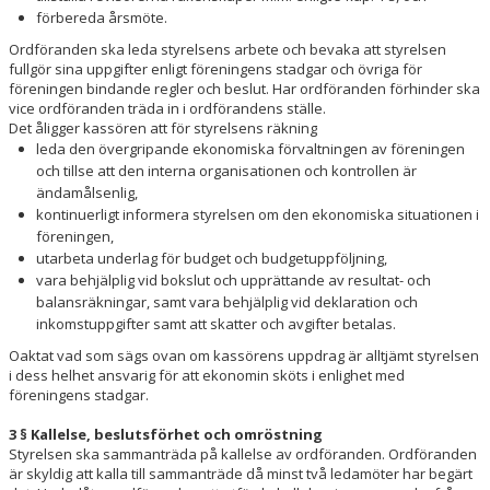
förbereda årsmöte.
Ordföranden ska leda styrelsens arbete och bevaka att styrelsen
fullgör sina uppgifter enligt föreningens stadgar och övriga för
föreningen bindande regler och beslut. Har ordföranden förhinder ska
vice ordföranden träda in i ordförandens ställe.
Det åligger kassören att för styrelsens räkning
leda den övergripande ekonomiska förvaltningen av föreningen
och tillse att den interna organisationen och kontrollen är
ändamålsenlig,
kontinuerligt informera styrelsen om den ekonomiska situationen i
föreningen,
utarbeta underlag för budget och budgetuppföljning,
vara behjälplig vid bokslut och upprättande av resultat- och
balansräkningar, samt vara behjälplig vid deklaration och
inkomstuppgifter samt att skatter och avgifter betalas.
Oaktat vad som sägs ovan om kassörens uppdrag är alltjämt styrelsen
i dess helhet ansvarig för att ekonomin sköts i enlighet med
föreningens stadgar.
3 § Kallelse, beslutsförhet och omröstning
Styrelsen ska sammanträda på kallelse av ordföranden. Ordföranden
är skyldig att kalla till sammanträde då minst två ledamöter har begärt