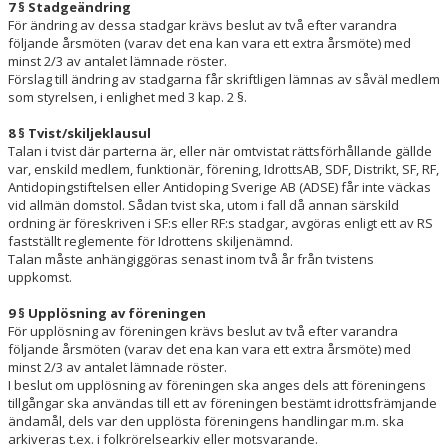
7 § Stadgeändring
För ändring av dessa stadgar krävs beslut av två efter varandra
följande årsmöten (varav det ena kan vara ett extra årsmöte) med
minst 2/3 av antalet lämnade röster.
Förslag till ändring av stadgarna får skriftligen lämnas av såväl medlem
som styrelsen, i enlighet med 3 kap. 2 §.
8 § Tvist/skiljeklausul
Talan i tvist där parterna är, eller när omtvistat rättsförhållande gällde
var, enskild medlem, funktionär, förening, IdrottsAB, SDF, Distrikt, SF, RF,
Antidopingstiftelsen eller Antidoping Sverige AB (ADSE) får inte väckas
vid allmän domstol. Sådan tvist ska, utom i fall då annan särskild
ordning är föreskriven i SF:s eller RF:s stadgar, avgöras enligt ett av RS
fastställt reglemente för Idrottens skiljenämnd.
Talan måste anhängiggöras senast inom två år från tvistens
uppkomst.
9 § Upplösning av föreningen
För upplösning av föreningen krävs beslut av två efter varandra
följande årsmöten (varav det ena kan vara ett extra årsmöte) med
minst 2/3 av antalet lämnade röster.
I beslut om upplösning av föreningen ska anges dels att föreningens
tillgångar ska användas till ett av föreningen bestämt idrottsfrämjande
ändamål, dels var den upplösta föreningens handlingar m.m. ska
arkiveras t.ex. i folkrörelsearkiv eller motsvarande.