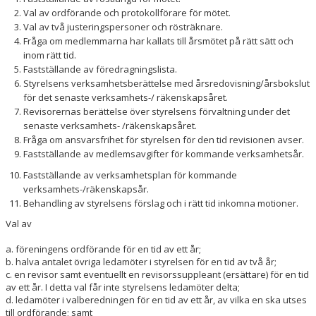
Val av ordförande och protokollförare för mötet.
Val av två justeringspersoner och rösträknare.
Fråga om medlemmarna har kallats till årsmötet på rätt sätt och
inom rätt tid.
Fastställande av föredragningslista.
Styrelsens verksamhetsberättelse med årsredovisning/årsbokslut
för det senaste verksamhets-/ räkenskapsåret.
Revisorernas berättelse över styrelsens förvaltning under det
senaste verksamhets- /räkenskapsåret.
Fråga om ansvarsfrihet för styrelsen för den tid revisionen avser.
Fastställande av medlemsavgifter för kommande verksamhetsår.
Fastställande av verksamhetsplan för kommande
verksamhets-/räkenskapsår.
Behandling av styrelsens förslag och i rätt tid inkomna motioner.
Val av
a. föreningens ordförande för en tid av ett år;
b. halva antalet övriga ledamöter i styrelsen för en tid av två år;
c. en revisor samt eventuellt en revisorssuppleant (ersättare) för en tid
av ett år. I detta val får inte styrelsens ledamöter delta;
d. ledamöter i valberedningen för en tid av ett år, av vilka en ska utses
till ordförande; samt