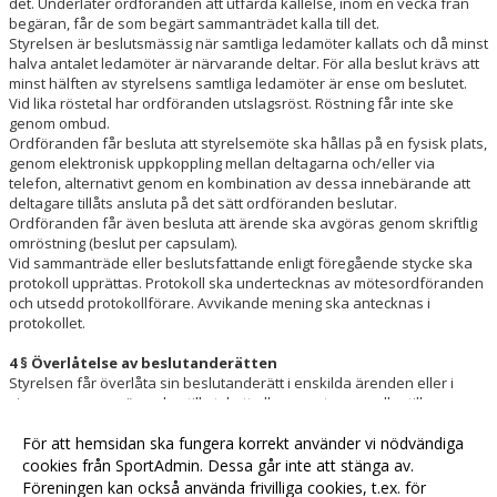
det. Underlåter ordföranden att utfärda kallelse, inom en vecka från
begäran, får de som begärt sammanträdet kalla till det.
Styrelsen är beslutsmässig när samtliga ledamöter kallats och då minst
halva antalet ledamöter är närvarande deltar. För alla beslut krävs att
minst hälften av styrelsens samtliga ledamöter är ense om beslutet.
Vid lika röstetal har ordföranden utslagsröst. Röstning får inte ske
genom ombud.
Ordföranden får besluta att styrelsemöte ska hållas på en fysisk plats,
genom elektronisk uppkoppling mellan deltagarna och/eller via
telefon, alternativt genom en kombination av dessa innebärande att
deltagare tillåts ansluta på det sätt ordföranden beslutar.
Ordföranden får även besluta att ärende ska avgöras genom skriftlig
omröstning (beslut per capsulam).
Vid sammanträde eller beslutsfattande enligt föregående stycke ska
protokoll upprättas. Protokoll ska undertecknas av mötesordföranden
och utsedd protokollförare. Avvikande mening ska antecknas i
protokollet.
4 § Överlåtelse av beslutanderätten
Styrelsen får överlåta sin beslutanderätt i enskilda ärenden eller i
vissa grupper av ärenden till utskott eller annat organ eller till
klubbchef/-direktör, annan anställd, enskild medlem eller annan
utsedd person. Sådana uppdrag kan gälla för viss tid eller tillsvidare.
För att hemsidan ska fungera korrekt använder vi nödvändiga
Den som fattat beslut med stöd av bemyndigande enligt föregående
cookies från SportAdmin. Dessa går inte att stänga av.
stycke ska fortlöpande återrapportera till styrelsen därom.
Föreningen kan också använda frivilliga cookies, t.ex. för