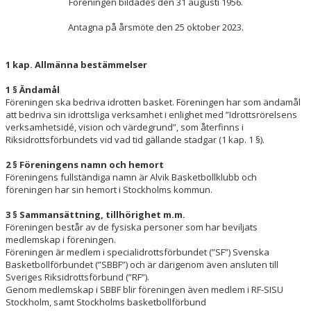
Föreningen bildades den 31 augusti 1956.
Antagna på årsmöte den 25 oktober 2023.
1 kap. Allmänna bestämmelser
1 § Ändamål
Föreningen ska bedriva idrotten basket. Föreningen har som ändamål
att bedriva sin idrottsliga verksamhet i enlighet med ”Idrottsrörelsens
verksamhetsidé, vision och värdegrund”, som återfinns i
Riksidrottsförbundets vid vad tid gällande stadgar (1 kap. 1 §).
2 § Föreningens namn och hemort
Föreningens fullständiga namn är Alvik Basketbollklubb och
föreningen har sin hemort i Stockholms kommun.
3 § Sammansättning, tillhörighet m.m.
Föreningen består av de fysiska personer som har beviljats
medlemskap i föreningen.
Föreningen är medlem i specialidrottsförbundet (”SF”) Svenska
Basketbollförbundet (”SBBF”) och är därigenom även ansluten till
Sveriges Riksidrottsförbund (”RF”).
Genom medlemskap i SBBF blir föreningen även medlem i RF-SISU
Stockholm, samt Stockholms basketbollförbund