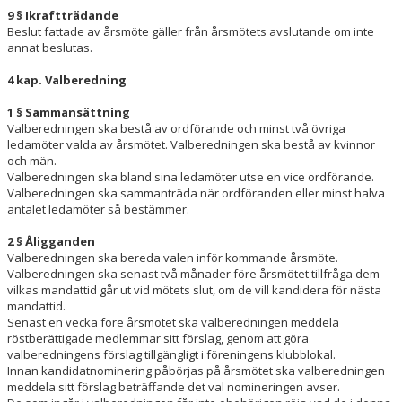
9 § Ikraftträdande
Beslut fattade av årsmöte gäller från årsmötets avslutande om inte
annat beslutas.
4 kap. Valberedning
1 § Sammansättning
Valberedningen ska bestå av ordförande och minst två övriga
ledamöter valda av årsmötet. Valberedningen ska bestå av kvinnor
och män.
Valberedningen ska bland sina ledamöter utse en vice ordförande.
Valberedningen ska sammanträda när ordföranden eller minst halva
antalet ledamöter så bestämmer.
2 § Åligganden
Valberedningen ska bereda valen inför kommande årsmöte.
Valberedningen ska senast två månader före årsmötet tillfråga dem
vilkas mandattid går ut vid mötets slut, om de vill kandidera för nästa
mandattid.
Senast en vecka före årsmötet ska valberedningen meddela
röstberättigade medlemmar sitt förslag, genom att göra
valberedningens förslag tillgängligt i föreningens klubblokal.
Innan kandidatnominering påbörjas på årsmötet ska valberedningen
meddela sitt förslag beträffande det val nomineringen avser.