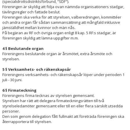
(specialidrottsdistriktsförbund, ”SDF").
Föreningen är skyldig att följa ovan nämnda organisationers stadgar,
tävlingsregler och fattade beslut.
Föreningen ska verka för att styrelsen, valberedningen, kommittéer
och andra organ får sådan sammansättning att mångfald inklusive
jämställdhet mellan kvinnor och män nås.
På begäran av RF och övriga organ enligt 8 kap. 5 RF:s stadgar, är
föreningen skyldig att lämna uppgifter m.m.
4 § Beslutande organ
Föreningens beslutande organ är årsmötet, extra årsmöte och
styrelsen.
5 § Verksamhets- och räkenskapsår
Föreningens verksamhets- och räkenskapsår löper under perioden 1
juli - 30 juni.
6 § Firmateckning
Föreningens firma tecknas av styrelsen gemensamt.
Styrelsen har rätt att delegera firmateckningsrätten till två
styrelseledamöter gemensamt eller till en eller flera särskilt utsedda
personer.
Den som genom delegation fått fullmakt att företräda föreningen ska
återrapportera till styrelsen.