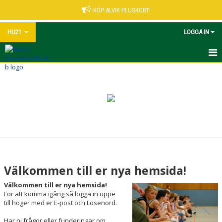
KÖP ALVIK PLUSKORT!
HU21
LOGGA IN
HEM
NYHETER
KALENDER
MATCHER
TRUPPEN
Välkommen till er nya hemsida!
BILDGALLERI
Välkommen till er nya hemsida!
För att komma igång så logga in uppe
DOKUMENT
till höger med er E-post och Lösenord.
Har ni frågor eller funderingar om
KONTAKT