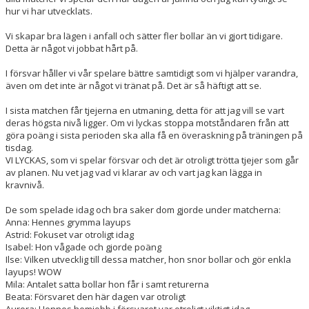
hur vi har utvecklats.
Vi skapar bra lägen i anfall och sätter fler bollar än vi gjort tidigare.
Detta är något vi jobbat hårt på.
I försvar håller vi vår spelare bättre samtidigt som vi hjälper varandra,
även om det inte är något vi tränat på. Det är så häftigt att se.
I sista matchen får tjejerna en utmaning, detta för att jag vill se vart
deras högsta nivå ligger. Om vi lyckas stoppa motståndaren från att
göra poäng i sista perioden ska alla få en överaskning på träningen på
tisdag.
VI LYCKAS, som vi spelar försvar och det är otroligt trötta tjejer som går
av planen. Nu vet jag vad vi klarar av och vart jag kan lägga in
kravnivå.
De som spelade idag och bra saker dom gjorde under matcherna:
Anna: Hennes grymma layups
Astrid: Fokuset var otroligt idag
Isabel: Hon vågade och gjorde poäng
Ilse: Vilken utvecklig till dessa matcher, hon snor bollar och gör enkla
layups! WOW
Mila: Antalet satta bollar hon får i samt returerna
Beata: Försvaret den här dagen var otroligt