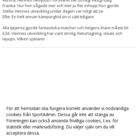
Aurora: Hennes hemjobb i försvaret var otroligt viktigt idag
Franka: Hur hon vågade mer och mer ju fler inhopp hon gjorde
Stella: Hennes utveckling under dagen var roligt att se
Ellie: En helt annan kämparglöd än vi sätt tidigare
Alla tjejerna gjorde fantastiska matcher och helgens lirare måste bli
ILSE. Hennes utveckling har varit otrolig. Returtagning, steals och
layups. Vilken spelare!
För att hemsidan ska fungera korrekt använder vi nödvändiga
cookies från SportAdmin. Dessa går inte att stänga av.
Föreningen kan också använda frivilliga cookies, t.ex. för
statistik eller marknadsföring. Du väljer själv om du vill
acceptera dessa.