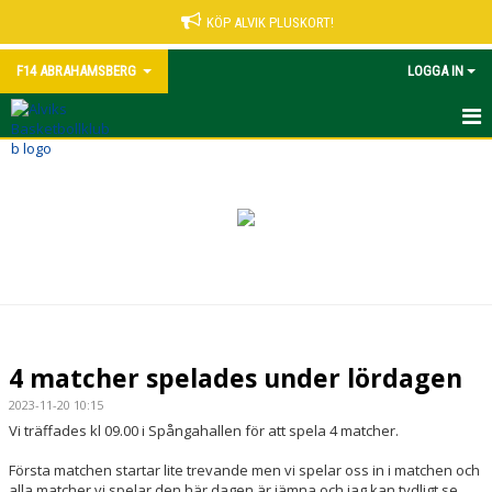
KÖP ALVIK PLUSKORT!
F14 ABRAHAMSBERG
LOGGA IN
HEM
NYHETER
KALENDER
MATCHER
TRUPPEN
4 matcher spelades under lördagen
BILDGALLERI
2023-11-20 10:15
Vi träffades kl 09.00 i Spångahallen för att spela 4 matcher.
DOKUMENT
Första matchen startar lite trevande men vi spelar oss in i matchen och
alla matcher vi spelar den här dagen är jämna och jag kan tydligt se
KONTAKT