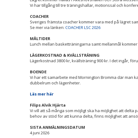
Vi har tillgång till tre träningshallar, motionssal och konfere
COACHER
Sveriges främsta coacher kommer vara med på lägret sam
Se mer via länken:
COACHER LSC 2026
MÅLTIDER
Lunch mellan basketträningarna samt mellanmål kommer i
LÄGERKOSTNAD & KVÄLLSTRÄNING
Lägerkostnad 3800 kr, kvällsträning 900 kr. I det ingår, fö
BOENDE
Vi har ett samarbete med Mornington Bromma där man kan
dubbelrum och lägenheter.
Läs mer här
Filips Alvik Hjärta
Vi vill att så många som möjligt ska ha möjlighet att delta
behov av stöd för att kunna delta, finns möjlighet att an
SISTA ANMÄLNINGSDATUM
4 juni 2026