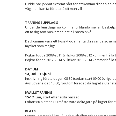
Ludde har jobbat extremt hårt för att komma dit han är idag
väg man kan ta för att nå dit man vill.
TRÄNINGSUPPLÄGG
Under de fem dagarna kommer vi blanda mellan basketpass, 
att ta dig som basketspelare till nästa nivå.
Det kommer vara ett fysiskt och mentalt krävande schema 
mycket som möjligt.
Pojkar födda 2008-2011 & Flickor 2008-2012 kommer hålla ti
Pojkar födda 2012-2014 & Flickor 2013-2014 kommer hålla til
DATUM
14 juni – 18 juni
Inskrivning första dagen 08.30 (sedan start 09.00 övriga d
Avslut varje dag 15.00, förutom torsdag då lägret slutar st
KVÄLLSTRÄNING
15-17 juni,
start efter sista passet.
Enbart 80 platser. Du måste vara deltagare på lägret för a
PLATS
Lägret kommer hållas i Åkeshovshallen och Stora Mossens