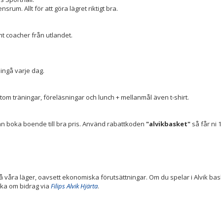
nsrum. Allt för att göra lägret riktigt bra.
t coacher från utlandet.
ngå varje dag.
rutom träningar, föreläsningar och lunch + mellanmål även t-shirt.
 boka boende till bra pris. Använd rabattkoden
"alvikbasket"
så får ni
 på våra läger, oavsett ekonomiska förutsättningar. Om du spelar i Alvik ba
söka om bidrag via
Filips Alvik Hjärta
.