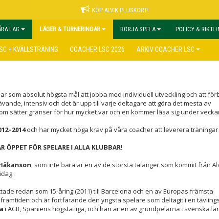
KÖP ALVIK PLUSKORT!
ÅRA LAG
LÄGER & TURNERINGAR
BÖRJA SPELA
POLICY & RIKTL
SC + KVÄLLSTRÄNING
COACHER LSC 2026
ARKIV COACHER LSC
ar som absolut högsta mål att jobba med individuell utveckling och att förb
nde, intensiv och det är upp till varje deltagare att göra det mesta av
om sätter gränser för hur mycket var och en kommer läsa sig under vecka
012–2014
och har mycket höga krav på våra coacher att leverera träningar
R ÖPPET FÖR SPELARE I ALLA KLUBBAR!
Håkanson
, som inte bara är en av de största talanger som kommit från Al
idag.
tade redan som 15-åring (2011) till Barcelona och en av Europas främsta
framtiden och är fortfarande den yngsta spelare som deltagit i en tävling
a
i ACB, Spaniens högsta liga, och han är en av grundpelarna i svenska la