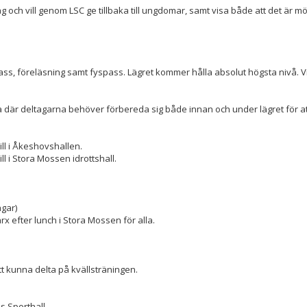
 och vill genom LSC ge tillbaka till ungdomar, samt visa både att det är möjl
föreläsning samt fyspass. Lägret kommer hålla absolut högsta nivå. Vi vil
där deltagarna behöver förbereda sig både innan och under lägret för att
ll i Åkeshovshallen.
l i Stora Mossen idrottshall.
agar)
arx efter lunch i Stora Mossen för alla.
tt kunna delta på kvällsträningen.
 Sporthall.