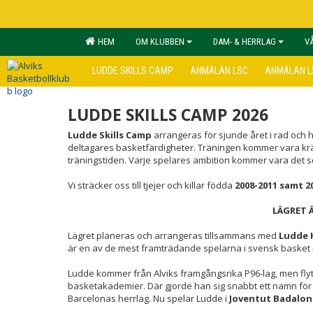
HEM
OM KLUBBEN
DAM- & HERRLAG
V
LUDDE SKILLS CAMP
ANMÄLAN LSC
ANMÄLAN L
LUDDE SKILLS CAMP 2026
Ludde Skills Camp
arrangeras för sjunde året i rad och h
deltagares basketfärdigheter. Träningen kommer vara kräva
träningstiden. Varje spelares ambition kommer vara det s
Vi sträcker oss till tjejer och killar födda
2008-2011 samt 2
LÄGRET Ä
Lägret planeras och arrangeras tillsammans med
Ludde 
är en av de mest framträdande spelarna i svensk basket 
Ludde kommer från Alviks framgångsrika P96-lag, men flyt
basketakademier. Där gjorde han sig snabbt ett namn för 
Barcelonas herrlag. Nu spelar Ludde i
Joventut Badalon