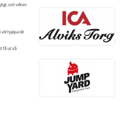
igt, och vilken
l hjälpa till
 få ut så