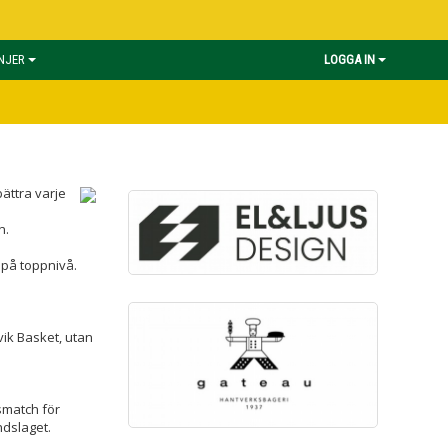
INJER
LOGGA IN
ättra varje
n.
 på toppnivå.
vik Basket, utan
smatch för
ndslaget.