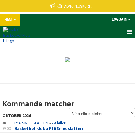
KÖP ALVIK PLUSKORT!
HEM
LOGGA IN
START
NYHETER
VÅRA LEDARE
MATCHER UNGDOM
KALENDER
Kommande matcher
ALVIK PLUSKORT
OKTOBER 2026
KONTAKT
30
P16 SMEDSLÄTTEN
»
-
Alviks
-
09:00
Basketbollklubb P16 Smedslätten