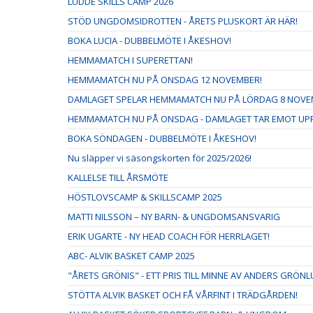
LUDDE SKILLS CAMP 2026
STÖD UNGDOMSIDROTTEN - ÅRETS PLUSKORT ÄR HÄR!
BOKA LUCIA - DUBBELMÖTE I ÅKESHOV!
HEMMAMATCH I SUPERETTAN!
HEMMAMATCH NU PÅ ONSDAG 12 NOVEMBER!
DAMLAGET SPELAR HEMMAMATCH NU PÅ LÖRDAG 8 NOVE
HEMMAMATCH NU PÅ ONSDAG - DAMLAGET TAR EMOT UPPS
BOKA SÖNDAGEN - DUBBELMÖTE I ÅKESHOV!
Nu släpper vi säsongskorten för 2025/2026!
KALLELSE TILL ÅRSMÖTE
HÖSTLOVSCAMP & SKILLSCAMP 2025
MATTI NILSSON – NY BARN- & UNGDOMSANSVARIG
ERIK UGARTE - NY HEAD COACH FÖR HERRLAGET!
ABC- ALVIK BASKET CAMP 2025
"ÅRETS GRÖNIS" - ETT PRIS TILL MINNE AV ANDERS GRÖN
STÖTTA ALVIK BASKET OCH FÅ VÅRFINT I TRÄDGÅRDEN!