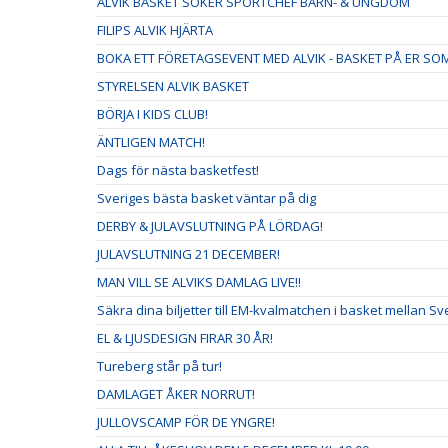
ALVIK BASKET SÖKER SPORTCHEF BARN- & UNGDOM
FILIPS ALVIK HJÄRTA
BOKA ETT FÖRETAGSEVENT MED ALVIK - BASKET PÅ ER S
STYRELSEN ALVIK BASKET
BÖRJA I KIDS CLUB!
ÄNTLIGEN MATCH!
Dags för nästa basketfest!
Sveriges bästa basket väntar på dig
DERBY & JULAVSLUTNING PÅ LÖRDAG!
JULAVSLUTNING 21 DECEMBER!
MAN VILL SE ALVIKS DAMLAG LIVE!!
Säkra dina biljetter till EM-kvalmatchen i basket mellan S
EL & LJUSDESIGN FIRAR 30 ÅR!
Tureberg står på tur!
DAMLAGET ÅKER NORRUT!
JULLOVSCAMP FÖR DE YNGRE!