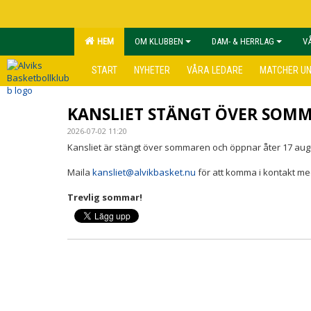
HEM
OM KLUBBEN
DAM- & HERRLAG
V
START
NYHETER
VÅRA LEDARE
MATCHER U
KANSLIET STÄNGT ÖVER SOM
2026-07-02 11:20
Kansliet är stängt över sommaren och öppnar åter 17 aug
Maila
kansliet@alvikbasket.nu
för att komma i kontakt me
Trevlig sommar!