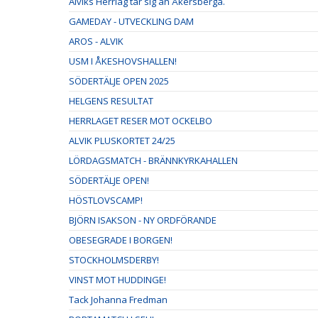
Alviks Herrlag tar sig an Åkersberga.
GAMEDAY - UTVECKLING DAM
AROS - ALVIK
USM I ÅKESHOVSHALLEN!
SÖDERTÄLJE OPEN 2025
HELGENS RESULTAT
HERRLAGET RESER MOT OCKELBO
ALVIK PLUSKORTET 24/25
LÖRDAGSMATCH - BRÄNNKYRKAHALLEN
SÖDERTÄLJE OPEN!
HÖSTLOVSCAMP!
BJÖRN ISAKSON - NY ORDFÖRANDE
OBESEGRADE I BORGEN!
STOCKHOLMSDERBY!
VINST MOT HUDDINGE!
Tack Johanna Fredman