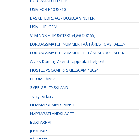
BORTAMATCH I SEH!
USM FÖR P10 & F10
BASKETLÖRDAG - DUBBLA VINSTER
USM I HELGEN!
VI MINNS FILIP &#128154;&#128155;
LÖRDAGSMATCH NUMMER TVÅ I ÅKESHOVSHALLEN!
LÖRDAGSMATCH NUMMER ETT I ÅKESHOVSHALLEN!
Alviks Damlag åker till Uppsala i helgen!
HÖSTLOVSCAMP & SKILLSCAMP 2024!
EB-OMGÅNG!
SVERIGE - TYSKLAND
Tung förlust...
HEMMAPREMIÄR - VINST
NAPRAPATLANDSLAGET
BLIXTARNA!
JUMPYARD!