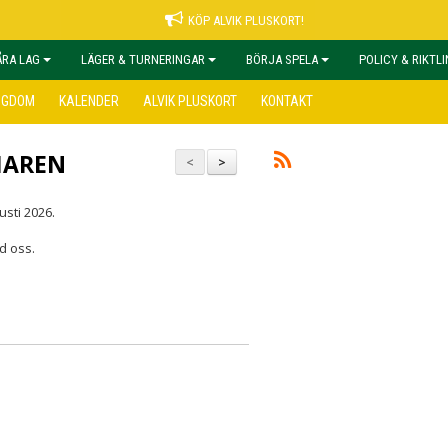
KÖP ALVIK PLUSKORT!
ÅRA LAG
LÄGER & TURNERINGAR
BÖRJA SPELA
POLICY & RIKTL
NGDOM
KALENDER
ALVIK PLUSKORT
KONTAKT
MAREN
<
>
usti 2026.
d oss.