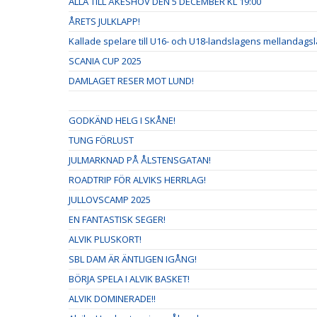
ALLA TILL ÅKESHOV DEN 5 DECEMBER KL 19:00
ÅRETS JULKLAPP!
Kallade spelare till U16- och U18-landslagens mellandags
SCANIA CUP 2025
DAMLAGET RESER MOT LUND!
GODKÄND HELG I SKÅNE!
TUNG FÖRLUST
JULMARKNAD PÅ ÅLSTENSGATAN!
ROADTRIP FÖR ALVIKS HERRLAG!
JULLOVSCAMP 2025
EN FANTASTISK SEGER!
ALVIK PLUSKORT!
SBL DAM ÄR ÄNTLIGEN IGÅNG!
BÖRJA SPELA I ALVIK BASKET!
ALVIK DOMINERADE!!