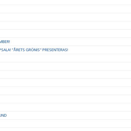
MBER!
ALA! "ÅRETS GRÖNIS" PRESENTERAS!
LUND