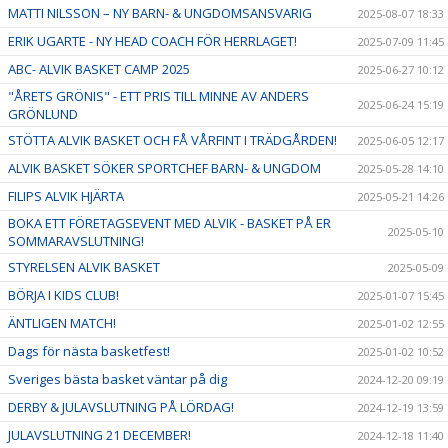
MATTI NILSSON – NY BARN- & UNGDOMSANSVARIG
2025-08-07 18:33
ERIK UGARTE - NY HEAD COACH FÖR HERRLAGET!
2025-07-09 11:45
ABC- ALVIK BASKET CAMP 2025
2025-06-27 10:12
"ÅRETS GRÖNIS" - ETT PRIS TILL MINNE AV ANDERS
2025-06-24 15:19
GRÖNLUND
STÖTTA ALVIK BASKET OCH FÅ VÅRFINT I TRÄDGÅRDEN!
2025-06-05 12:17
ALVIK BASKET SÖKER SPORTCHEF BARN- & UNGDOM
2025-05-28 14:10
FILIPS ALVIK HJÄRTA
2025-05-21 14:26
BOKA ETT FÖRETAGSEVENT MED ALVIK - BASKET PÅ ER
2025-05-10
SOMMARAVSLUTNING!
STYRELSEN ALVIK BASKET
2025-05-09
BÖRJA I KIDS CLUB!
2025-01-07 15:45
ÄNTLIGEN MATCH!
2025-01-02 12:55
Dags för nästa basketfest!
2025-01-02 10:52
Sveriges bästa basket väntar på dig
2024-12-20 09:19
DERBY & JULAVSLUTNING PÅ LÖRDAG!
2024-12-19 13:59
JULAVSLUTNING 21 DECEMBER!
2024-12-18 11:40