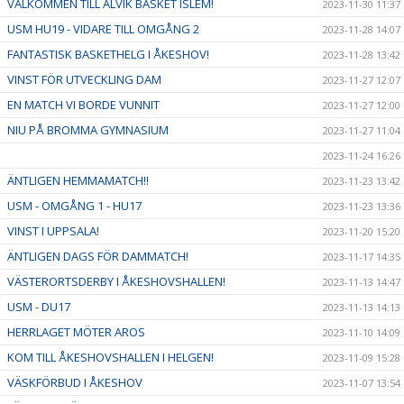
VÄLKOMMEN TILL ALVIK BASKET ISLEM!
2023-11-30 11:37
USM HU19 - VIDARE TILL OMGÅNG 2
2023-11-28 14:07
FANTASTISK BASKETHELG I ÅKESHOV!
2023-11-28 13:42
VINST FÖR UTVECKLING DAM
2023-11-27 12:07
EN MATCH VI BORDE VUNNIT
2023-11-27 12:00
NIU PÅ BROMMA GYMNASIUM
2023-11-27 11:04
2023-11-24 16:26
ÄNTLIGEN HEMMAMATCH!!
2023-11-23 13:42
USM - OMGÅNG 1 - HU17
2023-11-23 13:36
VINST I UPPSALA!
2023-11-20 15:20
ÄNTLIGEN DAGS FÖR DAMMATCH!
2023-11-17 14:35
VÄSTERORTSDERBY I ÅKESHOVSHALLEN!
2023-11-13 14:47
USM - DU17
2023-11-13 14:13
HERRLAGET MÖTER AROS
2023-11-10 14:09
KOM TILL ÅKESHOVSHALLEN I HELGEN!
2023-11-09 15:28
VÄSKFÖRBUD I ÅKESHOV
2023-11-07 13:54