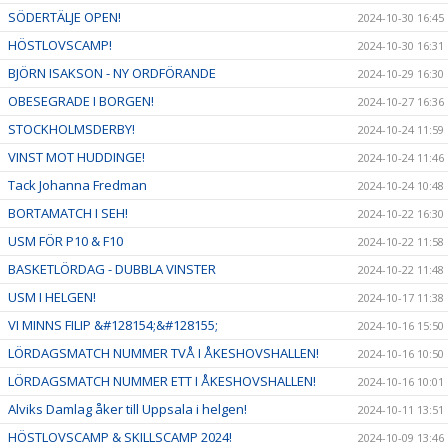
SÖDERTÄLJE OPEN!
2024-10-30 16:45
HÖSTLOVSCAMP!
2024-10-30 16:31
BJÖRN ISAKSON - NY ORDFÖRANDE
2024-10-29 16:30
OBESEGRADE I BORGEN!
2024-10-27 16:36
STOCKHOLMSDERBY!
2024-10-24 11:59
VINST MOT HUDDINGE!
2024-10-24 11:46
Tack Johanna Fredman
2024-10-24 10:48
BORTAMATCH I SEH!
2024-10-22 16:30
USM FÖR P10 & F10
2024-10-22 11:58
BASKETLÖRDAG - DUBBLA VINSTER
2024-10-22 11:48
USM I HELGEN!
2024-10-17 11:38
VI MINNS FILIP &#128154;&#128155;
2024-10-16 15:50
LÖRDAGSMATCH NUMMER TVÅ I ÅKESHOVSHALLEN!
2024-10-16 10:50
LÖRDAGSMATCH NUMMER ETT I ÅKESHOVSHALLEN!
2024-10-16 10:01
Alviks Damlag åker till Uppsala i helgen!
2024-10-11 13:51
HÖSTLOVSCAMP & SKILLSCAMP 2024!
2024-10-09 13:46