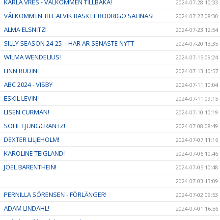
KARLA VRES - VÄLKOMMEN TILLBAKA!
2024-07-28 10:33
VÄLKOMMEN TILL ALVIK BASKET RODRIGO SALINAS!
2024-07-27 08:30
ALMA ELSNITZ!
2024-07-23 12:54
SILLY SEASON 24-25 – HÄR ÄR SENASTE NYTT
2024-07-20 13:35
WILMA WENDELIUS!
2024-07-15 09:24
LINN RUDIN!
2024-07-13 10:57
ABC 2024 - VISBY
2024-07-11 10:04
ESKIL LEVIN!
2024-07-11 09:15
LISEN CURMAN!
2024-07-10 10:19
SOFIE LJUNGCRANTZ!
2024-07-08 08:49
DEXTER LILJEHOLM!
2024-07-07 11:16
KAROLINE TEIGLAND!
2024-07-06 10:46
JOEL BARENTHEIN!
2024-07-05 10:48
2024-07-03 13:09
PERNILLA SÖRENSEN - FÖRLÄNGER!
2024-07-02 09:53
ADAM LINDAHL!
2024-07-01 16:56