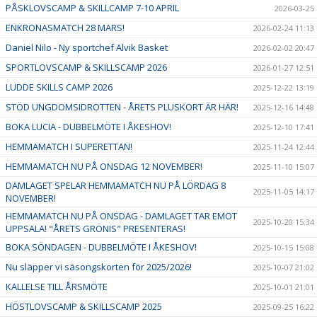
PÅSKLOVSCAMP & SKILLCAMP 7-10 APRIL
2026-03-25
ENKRONASMATCH 28 MARS!
2026-02-24 11:13
Daniel Nilo - Ny sportchef Alvik Basket
2026-02-02 20:47
SPORTLOVSCAMP & SKILLSCAMP 2026
2026-01-27 12:51
LUDDE SKILLS CAMP 2026
2025-12-22 13:19
STÖD UNGDOMSIDROTTEN - ÅRETS PLUSKORT ÄR HÄR!
2025-12-16 14:48
BOKA LUCIA - DUBBELMÖTE I ÅKESHOV!
2025-12-10 17:41
HEMMAMATCH I SUPERETTAN!
2025-11-24 12:44
HEMMAMATCH NU PÅ ONSDAG 12 NOVEMBER!
2025-11-10 15:07
DAMLAGET SPELAR HEMMAMATCH NU PÅ LÖRDAG 8
2025-11-05 14:17
NOVEMBER!
HEMMAMATCH NU PÅ ONSDAG - DAMLAGET TAR EMOT
2025-10-20 15:34
UPPSALA! "ÅRETS GRÖNIS" PRESENTERAS!
BOKA SÖNDAGEN - DUBBELMÖTE I ÅKESHOV!
2025-10-15 15:08
Nu släpper vi säsongskorten för 2025/2026!
2025-10-07 21:02
KALLELSE TILL ÅRSMÖTE
2025-10-01 21:01
HÖSTLOVSCAMP & SKILLSCAMP 2025
2025-09-25 16:22