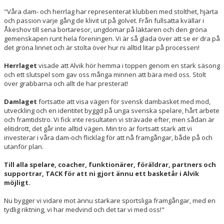
"Våra dam- och herrlag har representerat klubben med stolthet, hjärta
och passion varje gång de klivit ut på golvet. Från fullsatta kvällar i
Åkeshov till sena bortaresor, ungdomar på läktaren och den gröna
gemenskapen runt hela föreningen. Vi är så glada över att se er dra på
det gröna linnet och är stolta över hur ni alltid litar på processen!
Herrlaget
visade att Alvik hör hemma i toppen genom en stark säsong
och ett slutspel som gav oss många minnen att bära med oss. Stolt
över grabbarna och allt de har presterat!
Damlaget
fortsatte att visa vägen för svensk dambasket med mod,
utveckling och en identitet byggd på unga svenska spelare, hårt arbete
och framtidstro. Vi fick inte resultaten vi strävade efter, men sådan är
elitidrott, det går inte alltid vägen. Min tro är fortsatt stark att vi
investerar i våra dam-och flicklag för att nå framgångar, både på och
utanför plan.
Till alla spelare, coacher, funktionärer, föräldrar, partners och
supportrar, TACK för att ni gjort ännu ett basketår i Alvik
möjligt.
Nu bygger vi vidare mot ännu starkare sportsliga framgångar, med en
tydlig riktning, vi har medvind och det tar vi med oss!"