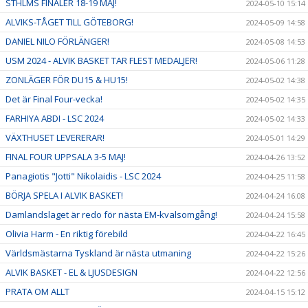
STHLMS FINALER 18-19 MAJ!
2024-05-10 15:14
ALVIKS-TÅGET TILL GÖTEBORG!
2024-05-09 14:58
DANIEL NILO FÖRLÄNGER!
2024-05-08 14:53
USM 2024 - ALVIK BASKET TAR FLEST MEDALJER!
2024-05-06 11:28
ZONLÄGER FÖR DU15 & HU15!
2024-05-02 14:38
Det är Final Four-vecka!
2024-05-02 14:35
FARHIYA ABDI - LSC 2024
2024-05-02 14:33
VÄXTHUSET LEVERERAR!
2024-05-01 14:29
FINAL FOUR UPPSALA 3-5 MAJ!
2024-04-26 13:52
Panagiotis "Jotti" Nikolaidis - LSC 2024
2024-04-25 11:58
BÖRJA SPELA I ALVIK BASKET!
2024-04-24 16:08
Damlandslaget är redo för nästa EM-kvalsomgång!
2024-04-24 15:58
Olivia Harm - En riktig förebild
2024-04-22 16:45
Världsmästarna Tyskland är nästa utmaning
2024-04-22 15:26
ALVIK BASKET - EL & LJUSDESIGN
2024-04-22 12:56
PRATA OM ALLT
2024-04-15 15:12