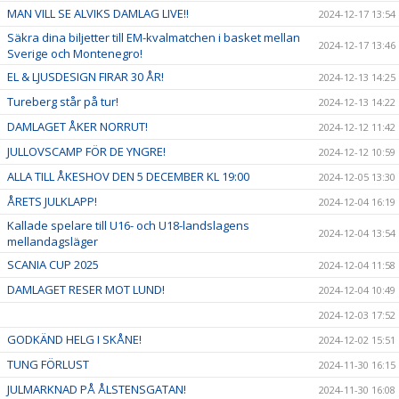
MAN VILL SE ALVIKS DAMLAG LIVE!!
2024-12-17 13:54
Säkra dina biljetter till EM-kvalmatchen i basket mellan
2024-12-17 13:46
Sverige och Montenegro!
EL & LJUSDESIGN FIRAR 30 ÅR!
2024-12-13 14:25
Tureberg står på tur!
2024-12-13 14:22
DAMLAGET ÅKER NORRUT!
2024-12-12 11:42
JULLOVSCAMP FÖR DE YNGRE!
2024-12-12 10:59
ALLA TILL ÅKESHOV DEN 5 DECEMBER KL 19:00
2024-12-05 13:30
ÅRETS JULKLAPP!
2024-12-04 16:19
Kallade spelare till U16- och U18-landslagens
2024-12-04 13:54
mellandagsläger
SCANIA CUP 2025
2024-12-04 11:58
DAMLAGET RESER MOT LUND!
2024-12-04 10:49
2024-12-03 17:52
GODKÄND HELG I SKÅNE!
2024-12-02 15:51
TUNG FÖRLUST
2024-11-30 16:15
JULMARKNAD PÅ ÅLSTENSGATAN!
2024-11-30 16:08