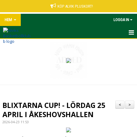
KÖP ALVIK PLUSKORT!
HEM
LOGGA IN
START
NYHETER
VÅRA LEDARE
MATCHER UNGDOM
KALENDER
BLIXTARNA CUP! - LÖRDAG 25
<
>
ALVIK PLUSKORT
APRIL I ÅKESHOVSHALLEN
2026-04-23 11:53
KONTAKT