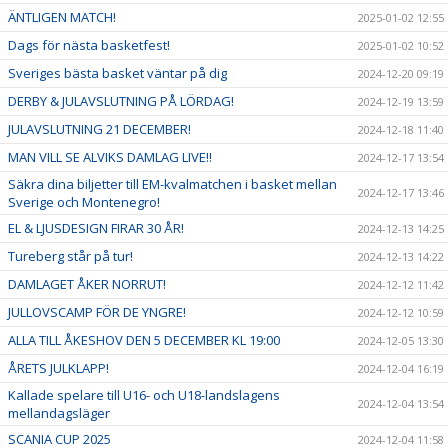
ÄNTLIGEN MATCH!
2025-01-02 12:55
Dags för nästa basketfest!
2025-01-02 10:52
Sveriges bästa basket väntar på dig
2024-12-20 09:19
DERBY & JULAVSLUTNING PÅ LÖRDAG!
2024-12-19 13:59
JULAVSLUTNING 21 DECEMBER!
2024-12-18 11:40
MAN VILL SE ALVIKS DAMLAG LIVE!!
2024-12-17 13:54
Säkra dina biljetter till EM-kvalmatchen i basket mellan
2024-12-17 13:46
Sverige och Montenegro!
EL & LJUSDESIGN FIRAR 30 ÅR!
2024-12-13 14:25
Tureberg står på tur!
2024-12-13 14:22
DAMLAGET ÅKER NORRUT!
2024-12-12 11:42
JULLOVSCAMP FÖR DE YNGRE!
2024-12-12 10:59
ALLA TILL ÅKESHOV DEN 5 DECEMBER KL 19:00
2024-12-05 13:30
ÅRETS JULKLAPP!
2024-12-04 16:19
Kallade spelare till U16- och U18-landslagens
2024-12-04 13:54
mellandagsläger
SCANIA CUP 2025
2024-12-04 11:58