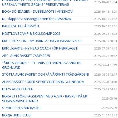
2025-10-20 15:34
UPPSALA! "ÅRETS GRÖNIS" PRESENTERAS!
BOKA SÖNDAGEN - DUBBELMÖTE I ÅKESHOV!
2025-10-15 15:08
Nu släpper vi säsongskorten för 2025/2026!
2025-10-07 21:02
KALLELSE TILL ÅRSMÖTE
2025-10-01 21:01
HÖSTLOVSCAMP & SKILLSCAMP 2025
2025-09-25 16:22
MATTI NILSSON – NY BARN- & UNGDOMSANSVARIG
2025-08-07 18:33
ERIK UGARTE - NY HEAD COACH FÖR HERRLAGET!
2025-07-09 11:45
ABC- ALVIK BASKET CAMP 2025
2025-06-27 10:12
"ÅRETS GRÖNIS" - ETT PRIS TILL MINNE AV ANDERS
2025-06-24 15:19
GRÖNLUND
STÖTTA ALVIK BASKET OCH FÅ VÅRFINT I TRÄDGÅRDEN!
2025-06-05 12:17
ALVIK BASKET SÖKER SPORTCHEF BARN- & UNGDOM
2025-05-28 14:10
FILIPS ALVIK HJÄRTA
2025-05-21 14:26
BOKA ETT FÖRETAGSEVENT MED ALVIK - BASKET PÅ ER
2025-05-10
SOMMARAVSLUTNING!
STYRELSEN ALVIK BASKET
2025-05-09
BÖRJA I KIDS CLUB!
2025-01-07 15:45