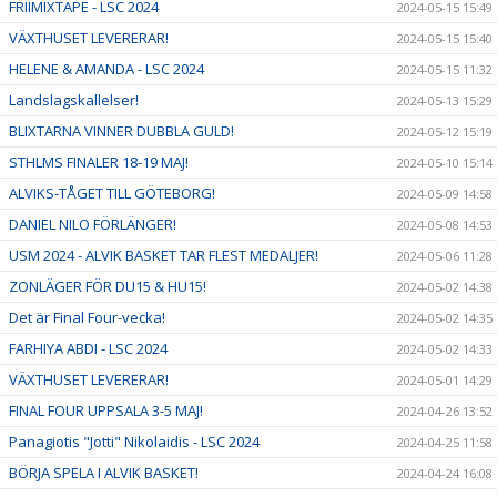
FRIIMIXTAPE - LSC 2024
2024-05-15 15:49
VÄXTHUSET LEVERERAR!
2024-05-15 15:40
HELENE & AMANDA - LSC 2024
2024-05-15 11:32
Landslagskallelser!
2024-05-13 15:29
BLIXTARNA VINNER DUBBLA GULD!
2024-05-12 15:19
STHLMS FINALER 18-19 MAJ!
2024-05-10 15:14
ALVIKS-TÅGET TILL GÖTEBORG!
2024-05-09 14:58
DANIEL NILO FÖRLÄNGER!
2024-05-08 14:53
USM 2024 - ALVIK BASKET TAR FLEST MEDALJER!
2024-05-06 11:28
ZONLÄGER FÖR DU15 & HU15!
2024-05-02 14:38
Det är Final Four-vecka!
2024-05-02 14:35
FARHIYA ABDI - LSC 2024
2024-05-02 14:33
VÄXTHUSET LEVERERAR!
2024-05-01 14:29
FINAL FOUR UPPSALA 3-5 MAJ!
2024-04-26 13:52
Panagiotis "Jotti" Nikolaidis - LSC 2024
2024-04-25 11:58
BÖRJA SPELA I ALVIK BASKET!
2024-04-24 16:08