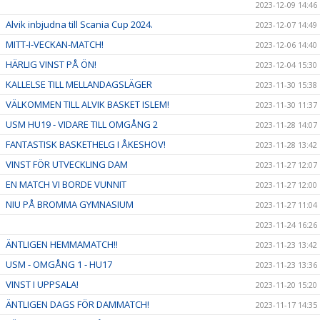
2023-12-09 14:46
Alvik inbjudna till Scania Cup 2024.
2023-12-07 14:49
MITT-I-VECKAN-MATCH!
2023-12-06 14:40
HÄRLIG VINST PÅ ÖN!
2023-12-04 15:30
KALLELSE TILL MELLANDAGSLÄGER
2023-11-30 15:38
VÄLKOMMEN TILL ALVIK BASKET ISLEM!
2023-11-30 11:37
USM HU19 - VIDARE TILL OMGÅNG 2
2023-11-28 14:07
FANTASTISK BASKETHELG I ÅKESHOV!
2023-11-28 13:42
VINST FÖR UTVECKLING DAM
2023-11-27 12:07
EN MATCH VI BORDE VUNNIT
2023-11-27 12:00
NIU PÅ BROMMA GYMNASIUM
2023-11-27 11:04
2023-11-24 16:26
ÄNTLIGEN HEMMAMATCH!!
2023-11-23 13:42
USM - OMGÅNG 1 - HU17
2023-11-23 13:36
VINST I UPPSALA!
2023-11-20 15:20
ÄNTLIGEN DAGS FÖR DAMMATCH!
2023-11-17 14:35