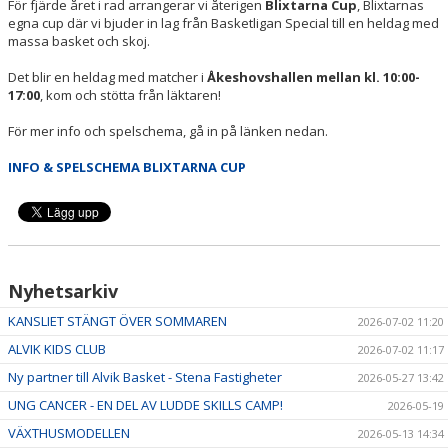
För fjärde året i rad arrangerar vi återigen
Blixtarna Cup
, Blixtarnas
egna cup där vi bjuder in lag från Basketligan Special till en heldag med
massa basket och skoj.
Det blir en heldag med matcher i
Åkeshovshallen mellan kl. 10:00-
17:00
, kom och stötta från läktaren!
För mer info och spelschema, gå in på länken nedan.
INFO & SPELSCHEMA BLIXTARNA CUP
Nyhetsarkiv
KANSLIET STÄNGT ÖVER SOMMAREN
2026-07-02 11:20
ALVIK KIDS CLUB
2026-07-02 11:17
Ny partner till Alvik Basket - Stena Fastigheter
2026-05-27 13:42
UNG CANCER - EN DEL AV LUDDE SKILLS CAMP!
2026-05-19
VÄXTHUSMODELLEN
2026-05-13 14:34