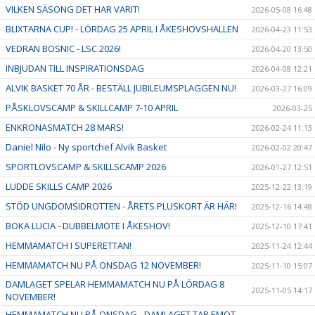
VILKEN SÄSONG DET HAR VARIT!
2026-05-08 16:48
BLIXTARNA CUP! - LÖRDAG 25 APRIL I ÅKESHOVSHALLEN
2026-04-23 11:53
VEDRAN BOSNIC - LSC 2026!
2026-04-20 13:50
INBJUDAN TILL INSPIRATIONSDAG
2026-04-08 12:21
ALVIK BASKET 70 ÅR - BESTÄLL JUBILEUMSPLAGGEN NU!
2026-03-27 16:09
PÅSKLOVSCAMP & SKILLCAMP 7-10 APRIL
2026-03-25
ENKRONASMATCH 28 MARS!
2026-02-24 11:13
Daniel Nilo - Ny sportchef Alvik Basket
2026-02-02 20:47
SPORTLOVSCAMP & SKILLSCAMP 2026
2026-01-27 12:51
LUDDE SKILLS CAMP 2026
2025-12-22 13:19
STÖD UNGDOMSIDROTTEN - ÅRETS PLUSKORT ÄR HÄR!
2025-12-16 14:48
BOKA LUCIA - DUBBELMÖTE I ÅKESHOV!
2025-12-10 17:41
HEMMAMATCH I SUPERETTAN!
2025-11-24 12:44
HEMMAMATCH NU PÅ ONSDAG 12 NOVEMBER!
2025-11-10 15:07
DAMLAGET SPELAR HEMMAMATCH NU PÅ LÖRDAG 8
2025-11-05 14:17
NOVEMBER!
HEMMAMATCH NU PÅ ONSDAG - DAMLAGET TAR EMOT