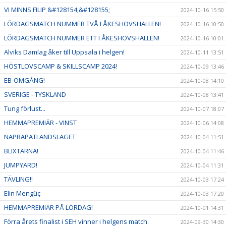
VI MINNS FILIP &#128154;&#128155;
2024-10-16 15:50
LÖRDAGSMATCH NUMMER TVÅ I ÅKESHOVSHALLEN!
2024-10-16 10:50
LÖRDAGSMATCH NUMMER ETT I ÅKESHOVSHALLEN!
2024-10-16 10:01
Alviks Damlag åker till Uppsala i helgen!
2024-10-11 13:51
HÖSTLOVSCAMP & SKILLSCAMP 2024!
2024-10-09 13:46
EB-OMGÅNG!
2024-10-08 14:10
SVERIGE - TYSKLAND
2024-10-08 13:41
Tung förlust...
2024-10-07 18:07
HEMMAPREMIÄR - VINST
2024-10-06 14:08
NAPRAPATLANDSLAGET
2024-10-04 11:51
BLIXTARNA!
2024-10-04 11:46
JUMPYARD!
2024-10-04 11:31
TÄVLING!!
2024-10-03 17:24
Elin Mengüç
2024-10-03 17:20
HEMMAPREMIÄR PÅ LÖRDAG!
2024-10-01 14:31
Förra årets finalist i SEH vinner i helgens match.
2024-09-30 14:30