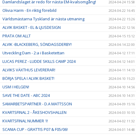
Damlandslaget är redo för nästa EM-kvalsomgång!
2024-04-24 15:58
Olivia Harm - En riktig förebild
2024-04-22 16:45
Världsmästarna Tyskland är nästa utmaning
2024-04-22 15:26
ALVIK BASKET - EL & LJUSDESIGN
2024-04-22 12:56
PRATA OM ALLT
2024-04-15 15:12
ALVIK -BLACKEBERG, SÖNDAGSDERBY!
2024-04-14 22:00
Utveckling Dam - 2:a i Basketettan
2024-04-12 17:11
LUCAS PEREZ - LUDDE SKILLS CAMP 2024
2024-04-12 14:01
ALVIKS VÄXTHUS LEVERERAR!
2024-04-11 14:13
BÖRJA SPELA I ALVIK BASKET!
2024-04-10 15:23
USM I HELGEN!
2024-04-10 14:56
SAVE THE DATE - ABC 2024
2024-04-10 14:31
SAMARBETSPARTNER - D.A MATTSSON
2024-04-09 15:16
KVARTSFINAL 2 - ÅKESHOVSHALLEN
2024-04-03 10:55
KVARTSFINAL NUMMER 1!
2024-04-02 11:32
SCANIA CUP - GRATTIS P07 & F05/06!
2024-04-01 14:48