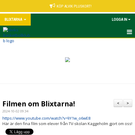
KÖP ALVIK PLUSKORT!
BLIXTARNA
LOGGA IN
HEM
NYHETER
KALENDER
TRUPPEN
BILDGALLERI
Filmen om Blixtarna!
<
>
KONTAKT
2024-10-02 09:34
https://www.youtube.com/watch?v=liY1w_o6wE8
Här är den fina film som elever från TV-skolan Kaggeholm gjort om oss!